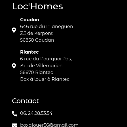
Loc'Homes
Caudan
646 rue du Manéguen
Z.I de Kerpont
56850 Caudan
Riantec
6 rue du Pourquoi Pas,
Z.A de Villemarion
56670 Riantec
Box à louer à Riantec
Contact
06. 24.28.53.54
boxalouer56@gmail.com